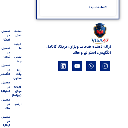
ادامه مطلب »
صفحه
تحصیل
اصلی
در
آمریکا
درباره
ارائه دهنده خدمات ویزای آمریکا، کانادا،
ما
تحصیل
انگلیس، استرالیا و هلند
در
تماس
کانادا
با ما
تحصیل
رزرو
در
وقت
انگلستان
مشاوره
تحصیل
کارنامه
در
موفق
استرالیا
(ویزاها)
تحصیل
آرشیو
در
هلند
تحصیل
در
ایتالیا