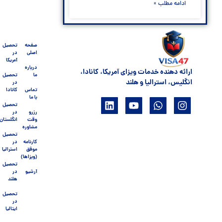
ادامه مطلب »
صفحه
تحصیل
اصلی
در
آمریکا
درباره
ارائه دهنده خدمات ویزای آمریکا، کانادا،
ما
تحصیل
انگلیس، استرالیا و هلند
در
تماس
کانادا
با ما
تحصیل
رزرو
در
وقت
انگلستان
مشاوره
تحصیل
کارنامه
در
موفق
استرالیا
(ویزاها)
تحصیل
آرشیو
در
هلند
تحصیل
در
ایتالیا