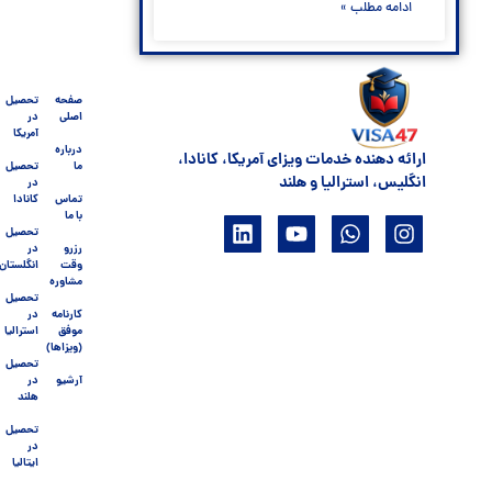
ادامه مطلب »
صفحه
تحصیل
اصلی
در
آمریکا
درباره
ارائه دهنده خدمات ویزای آمریکا، کانادا،
ما
تحصیل
انگلیس، استرالیا و هلند
در
تماس
کانادا
با ما
تحصیل
رزرو
در
وقت
انگلستان
مشاوره
تحصیل
کارنامه
در
موفق
استرالیا
(ویزاها)
تحصیل
آرشیو
در
هلند
تحصیل
در
ایتالیا